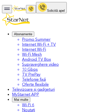
Solicitǎ apel
Abonamente
Promo Summer
Internet Wi-Fi + TV
Internet Wi-Fi
Wi-Fi Mesh
Android TV Box
Supraveghere video
10 Gbps
TV PrePay
Telefonie fixă
Oferte flexibile
Televizoare și gadgeturi
MyStarnet APP
Mai multe
Wi-Fi 6
Noutați