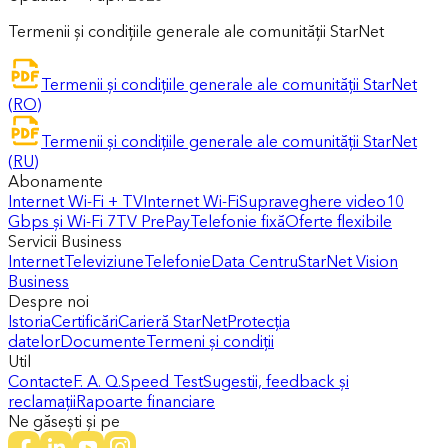
Termenii și condițiile generale ale comunității StarNet
Termenii și condițiile generale ale comunității StarNet
(RO)
Termenii și condițiile generale ale comunității StarNet
(RU)
Abonamente
Internet Wi-Fi + TV
Internet Wi-Fi
Supraveghere video
10
Gbps și Wi-Fi 7
TV PrePay
Telefonie fixă
Oferte flexibile
Servicii Business
Internet
Televiziune
Telefonie
Data Centru
StarNet Vision
Business
Despre noi
Istoria
Certificări
Carieră StarNet
Protecția
datelor
Documente
Termeni și condiții
Util
Contacte
F. A. Q.
Speed Test
Sugestii, feedback și
reclamații
Rapoarte financiare
Ne găsești și pe