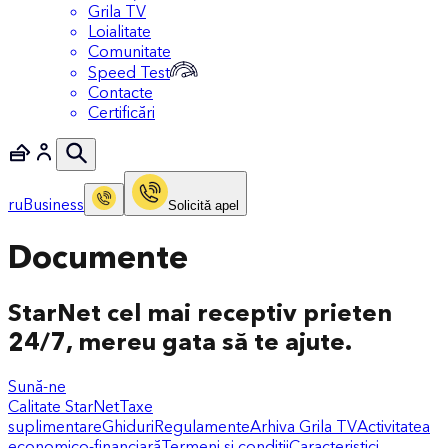
Grila TV
Loialitate
Comunitate
Speed Test
Contacte
Certificări
ru
Business
Solicitǎ apel
Documente
StarNet cel mai receptiv prieten
24/7, mereu gata să te ajute.
Sună-ne
Calitate StarNet
Taxe
suplimentare
Ghiduri
Regulamente
Arhiva Grila TV
Activitatea
economico-financiară
Termeni și condiții
Caracteristici